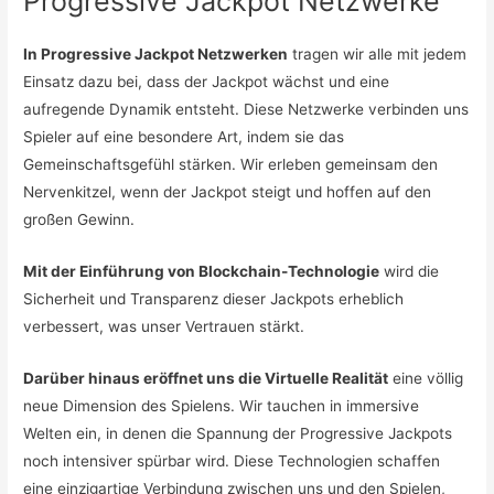
Progressive Jackpot Netzwerke
In Progressive Jackpot Netzwerken
tragen wir alle mit jedem
Einsatz dazu bei, dass der Jackpot wächst und eine
aufregende Dynamik entsteht. Diese Netzwerke verbinden uns
Spieler auf eine besondere Art, indem sie das
Gemeinschaftsgefühl stärken. Wir erleben gemeinsam den
Nervenkitzel, wenn der Jackpot steigt und hoffen auf den
großen Gewinn.
Mit der Einführung von Blockchain-Technologie
wird die
Sicherheit und Transparenz dieser Jackpots erheblich
verbessert, was unser Vertrauen stärkt.
Darüber hinaus eröffnet uns die Virtuelle Realität
eine völlig
neue Dimension des Spielens. Wir tauchen in immersive
Welten ein, in denen die Spannung der Progressive Jackpots
noch intensiver spürbar wird. Diese Technologien schaffen
eine einzigartige Verbindung zwischen uns und den Spielen,