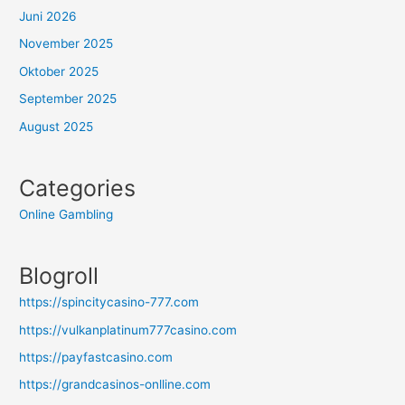
Juni 2026
November 2025
Oktober 2025
September 2025
August 2025
Categories
Online Gambling
Blogroll
https://spincitycasino-777.com
https://vulkanplatinum777casino.com
https://payfastcasino.com
https://grandcasinos-onlline.com