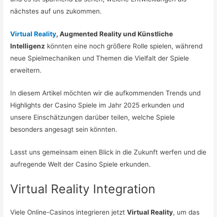
nächstes auf uns zukommen.
Virtual Reality
, Augmented Reality und Künstliche
Intelligenz
könnten eine noch größere Rolle spielen, während
neue Spielmechaniken und Themen die Vielfalt der Spiele
erweitern.
In diesem Artikel möchten wir die aufkommenden Trends und
Highlights der Casino Spiele im Jahr 2025 erkunden und
unsere Einschätzungen darüber teilen, welche Spiele
besonders angesagt sein könnten.
Lasst uns gemeinsam einen Blick in die Zukunft werfen und die
aufregende Welt der Casino Spiele erkunden.
Virtual Reality Integration
Viele Online-Casinos integrieren jetzt
Virtual Reality
, um das