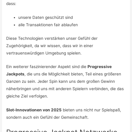
dass:
unsere Daten geschützt sind
alle Transaktionen fair ablaufen
Diese Technologien verstärken unser Gefühl der
Zugehörigkeit, da wir wissen, dass wir in einer
vertrauenswürdigen Umgebung spielen.
Ein weiterer faszinierender Aspekt sind die
Progressive
Jackpots
, die uns die Möglichkeit bieten, Teil eines größeren
Ganzen zu sein. Jeder Spin kann uns dem großen Gewinn
näherbringen und uns mit anderen Spielern verbinden, die das
gleiche Ziel verfolgen.
Slot-Innovationen von 2025
bieten uns nicht nur Spielspaß,
sondern auch ein Gefühl der Gemeinschaft.