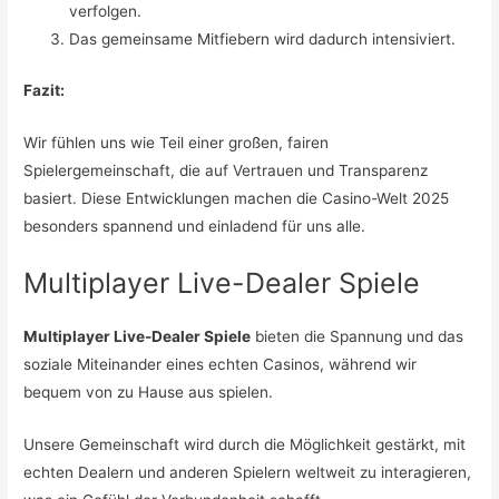
verfolgen.
Das gemeinsame Mitfiebern wird dadurch intensiviert.
Fazit:
Wir fühlen uns wie Teil einer großen, fairen
Spielergemeinschaft, die auf Vertrauen und Transparenz
basiert. Diese Entwicklungen machen die Casino-Welt 2025
besonders spannend und einladend für uns alle.
Multiplayer Live-Dealer Spiele
Multiplayer Live-Dealer Spiele
bieten die Spannung und das
soziale Miteinander eines echten Casinos, während wir
bequem von zu Hause aus spielen.
Unsere Gemeinschaft wird durch die Möglichkeit gestärkt, mit
echten Dealern und anderen Spielern weltweit zu interagieren,