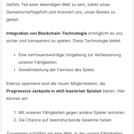
Gefühl, Teil einer lebendigen Welt zu sein, stärkt unser
Gemeinschaftsgefühl und motiviert uns, unser Bestes zu
geben.
Integration von Blockchain-Technologie
ermöglicht es uns,
sicher und transparent zu spielen. Diese Technologie bietet:
Eine vertrauenswürdige Umgebung zur Verbesserung
unserer Fähigkeiten
Gewährleistung der Fairness des Spiels
Ebenso spannend sind die neuen Möglichkeiten, die
Progressive Jackpots in skill-basierten Spielen
bieten. Hier
können wir:
Mit unseren Fähigkeiten gegen andere Spieler antreten
Die Chance auf beeindruckende Gewinne haben
Zusammen schaffen wir eine Welt, in der unsere Fähigkeiten