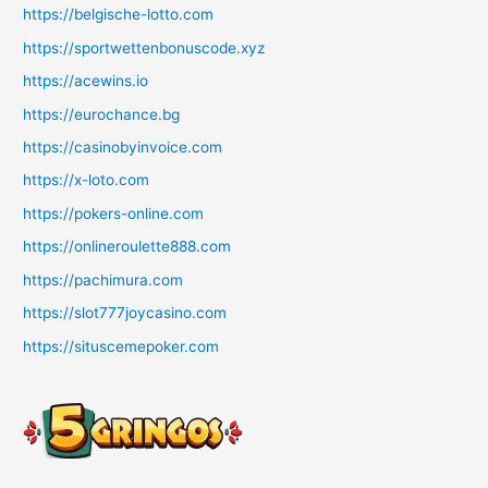
https://belgische-lotto.com
https://sportwettenbonuscode.xyz
https://acewins.io
https://eurochance.bg
https://casinobyinvoice.com
https://x-loto.com
https://pokers-online.com
https://onlineroulette888.com
https://pachimura.com
https://slot777joycasino.com
https://situscemepoker.com