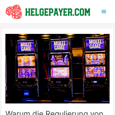
Main
Men
Warum die Regulierung von