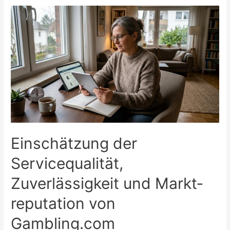
Regulierung
von
Online-
Glücksspielen
scheitert,
wenn
sie
die
Nutzererfahrung
ignoriert
Einschätzung der
Servicequalität,
Zuverlässigkeit und Markt­
reputation von
Gambling.com