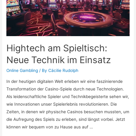
von
Gambling.com
Hightech am Spieltisch:
Neue Technik im Einsatz
Online Gambling
/ By
Cäcilie Rudolph
In der heutigen digitalen Welt erleben wir eine faszinierende
Transformation der Casino-Spiele durch neue Technologien.
Als leidenschaftliche Spieler und Technikbegeisterte sehen wir,
wie Innovationen unser Spielerlebnis revolutionieren. Die
Zeiten, in denen wir physische Casinos besuchen mussten, um
die Aufregung des Spiels zu erleben, sind längst vorbei. Jetzt
können wir bequem von zu Hause aus auf …