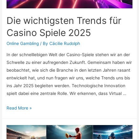
Die wichtigsten Trends für
Casino Spiele 2025
Online Gambling
/ By
Cäcilie Rudolph
In der schnelllebigen Welt der Casino-Spiele stehen wir an der
Schwelle zu einer aufregenden Zukunft. Gemeinsam haben wir
beobachtet, wie sich die Branche in den letzten Jahren rasant
entwickelt hat, und nun fragen wir uns, welche Trends uns bis
ins Jahr 2025 begleiten werden. Technologische Innovation
spielt dabei eine zentrale Rolle. Wir erkennen, dass Virtual …
Die
Read More »
wichtigsten
Trends
für
Casino