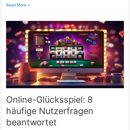
Hightech
Read More »
am
Spieltisch:
Neue
Technik
im
Einsatz
Online-Glücksspiel: 8
häufige Nutzerfragen
beantwortet