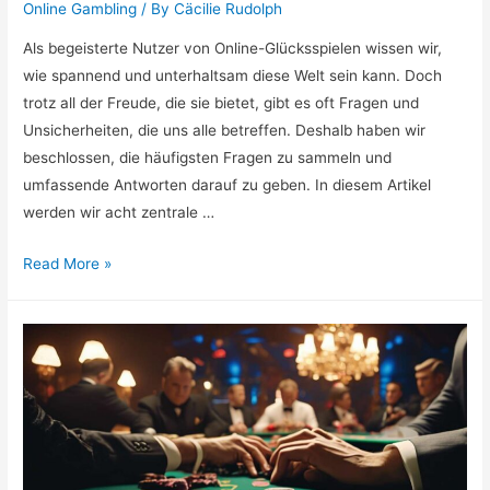
Online Gambling
/ By
Cäcilie Rudolph
Als begeisterte Nutzer von Online-Glücksspielen wissen wir,
wie spannend und unterhaltsam diese Welt sein kann. Doch
trotz all der Freude, die sie bietet, gibt es oft Fragen und
Unsicherheiten, die uns alle betreffen. Deshalb haben wir
beschlossen, die häufigsten Fragen zu sammeln und
umfassende Antworten darauf zu geben. In diesem Artikel
werden wir acht zentrale …
Online-
Read More »
Glücksspiel:
8
häufige
Nutzerfragen
beantwortet