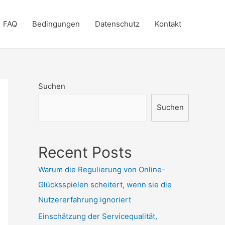
FAQ
Bedingungen
Datenschutz
Kontakt
Suchen
Suchen
Recent Posts
Warum die Regulierung von Online-
Glücksspielen scheitert, wenn sie die
Nutzererfahrung ignoriert
Einschätzung der Servicequalität,