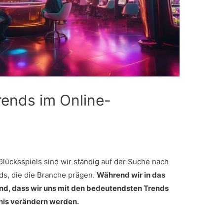
rends im Online-
Glücksspiels sind wir ständig auf der Suche nach
s, die die Branche prägen.
Während wir in das
end, dass wir uns mit den bedeutendsten Trends
bnis verändern werden.