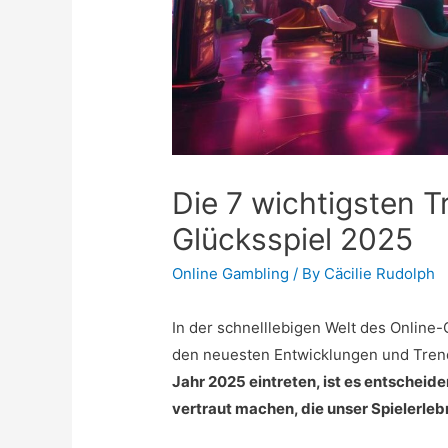
Die 7 wichtigsten T
Glücksspiel 2025
Online Gambling
/ By
Cäcilie Rudolph
In der schnelllebigen Welt des Online-
den neuesten Entwicklungen und Trend
Jahr 2025 eintreten, ist es entscheid
vertraut machen, die unser Spielerle