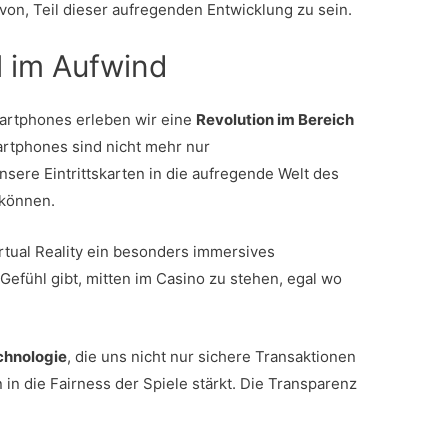
davon, Teil dieser aufregenden Entwicklung zu sein.
l im Aufwind
artphones erleben wir eine
Revolution im Bereich
rtphones sind nicht mehr nur
sere Eintrittskarten in die aufregende Welt des
 können.
irtual Reality ein besonders immersives
 Gefühl gibt, mitten im Casino zu stehen, egal wo
chnologie
, die uns nicht nur sichere Transaktionen
 in die Fairness der Spiele stärkt. Die Transparenz