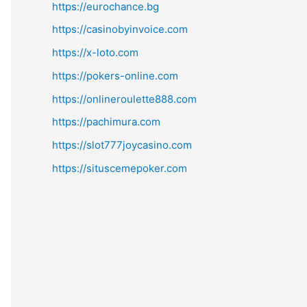
https://eurochance.bg
https://casinobyinvoice.com
https://x-loto.com
https://pokers-online.com
https://onlineroulette888.com
https://pachimura.com
https://slot777joycasino.com
https://situscemepoker.com