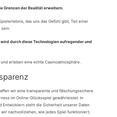
die Grenzen der Realität erweitern.
elerlebnis, das uns das Gefühl gibt, Teil einer
 sein.
 wird durch diese Technologien aufregender und
und erleben eine echte Casinoatmosphäre.
nsparenz
affen wir eine transparente und fälschungssichere
ness im Online-Glücksspiel gewährleistet. In
 Entwicklern steht die Sicherheit unserer Daten
 wir nachvollziehen, wie jedes Spiel funktioniert,