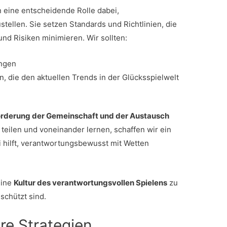
 eine entscheidende Rolle dabei,
tellen. Sie setzen Standards und Richtlinien, die
nd Risiken minimieren. Wir sollten:
ingen
 die den aktuellen Trends in der Glücksspielwelt
rderung der Gemeinschaft und der Austausch
 teilen und voneinander lernen, schaffen wir ein
 hilft, verantwortungsbewusst mit Wetten
eine
Kultur des verantwortungsvollen Spielens
zu
eschützt sind.
re Strategien