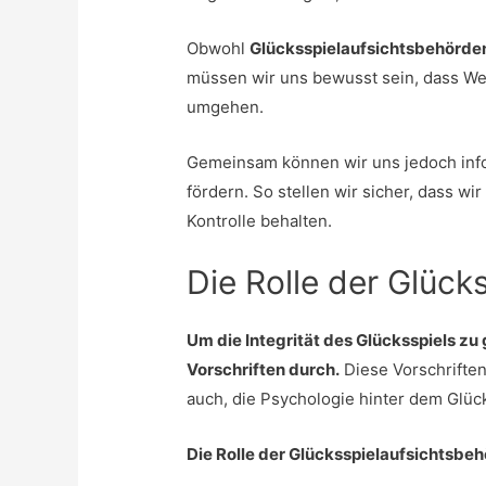
Obwohl
Glücksspielaufsichtsbehörde
müssen wir uns bewusst sein, dass Wet
umgehen.
Gemeinsam können wir uns jedoch in
fördern. So stellen wir sicher, dass w
Kontrolle behalten.
Die Rolle der Glück
Um die Integrität des Glücksspiels z
Vorschriften durch.
Diese Vorschriften
auch, die Psychologie hinter dem Glüc
Die Rolle der Glücksspielaufsichtsbe