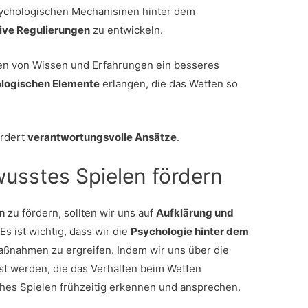
psychologischen Mechanismen hinter dem
tive Regulierungen
zu entwickeln.
en von Wissen und Erfahrungen ein besseres
ologischen Elemente
erlangen, die das Wetten so
ördert
verantwortungsvolle Ansätze
.
usstes Spielen fördern
n
zu fördern, sollten wir uns auf
Aufklärung und
Es ist wichtig, dass wir die
Psychologie hinter dem
aßnahmen zu ergreifen. Indem wir uns über die
 werden, die das Verhalten beim Wetten
hes Spielen frühzeitig erkennen und ansprechen.