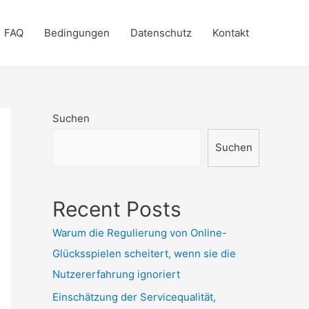
FAQ
Bedingungen
Datenschutz
Kontakt
Suchen
Suchen
Recent Posts
Warum die Regulierung von Online-
Glücksspielen scheitert, wenn sie die
Nutzererfahrung ignoriert
Einschätzung der Servicequalität,