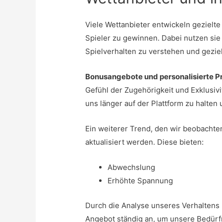
Viele Wettanbieter entwickeln gezielt
Spieler zu gewinnen. Dabei nutzen si
Spielverhalten zu verstehen und geziel
Bonusangebote und personalisierte P
Gefühl der Zugehörigkeit und Exklusivi
uns länger auf der Plattform zu halten 
Ein weiterer Trend, den wir beobachte
aktualisiert werden. Diese bieten:
Abwechslung
Erhöhte Spannung
Durch die Analyse unseres Verhaltens 
Angebot ständig an, um unsere Bedürfn