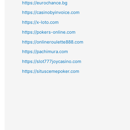
https://eurochance.bg
https://casinobyinvoice.com
https://x-loto.com
https://pokers-online.com
https://onlineroulette888.com
https://pachimura.com
https://slot777joycasino.com
https://situscemepoker.com