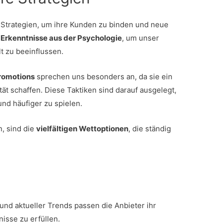
e Strategien, um ihre Kunden zu binden und neue
e
Erkenntnisse aus der Psychologie
, um unser
t zu beeinflussen.
romotions
sprechen uns besonders an, da sie ein
tät schaffen. Diese Taktiken sind darauf ausgelegt,
und häufiger zu spielen.
n, sind die
vielfältigen Wettoptionen
, die ständig
und aktueller Trends passen die Anbieter ihr
isse zu erfüllen.