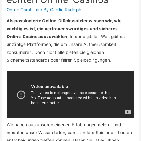
Online Gambling
/ By
Cäcilie Rudolph
Als passionierte Online-Glücksspieler wissen wir, wie
wichtig es ist, ein vertrauenswürdiges und sicheres
Online-Casino auszuwählen.
In der digitalen Welt gibt es
unzählige Plattformen, die um unsere Aufmerksamkeit
konkurrieren. Doch nicht alle bieten die gleichen
Sicherheitsstandards oder fairen Spielbedingungen.
Wir haben aus unseren eigenen Erfahrungen gelernt und
möchten unser Wissen teilen, damit andere Spieler die besten
Entscheidungen treffen können. Unser Ziel ist es, Ihnen