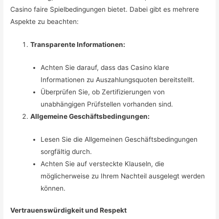
Casino faire Spielbedingungen bietet. Dabei gibt es mehrere
Aspekte zu beachten:
Transparente Informationen:
Achten Sie darauf, dass das Casino klare
Informationen zu Auszahlungsquoten bereitstellt.
Überprüfen Sie, ob Zertifizierungen von
unabhängigen Prüfstellen vorhanden sind.
Allgemeine Geschäftsbedingungen:
Lesen Sie die Allgemeinen Geschäftsbedingungen
sorgfältig durch.
Achten Sie auf versteckte Klauseln, die
möglicherweise zu Ihrem Nachteil ausgelegt werden
können.
Vertrauenswürdigkeit und Respekt