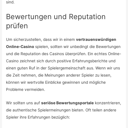
sind.
Bewertungen und Reputation
prüfen
Um sicherzustellen, dass wir in einem
vertrauenswürdigen
Online-Casino
spielen, sollten wir unbedingt die Bewertungen
und die Reputation des Casinos überprüfen. Ein echtes Online-
Casino zeichnet sich durch positive Erfahrungsberichte und
einen guten Ruf in der Spielergemeinschaft aus. Wenn wir uns
die Zeit nehmen, die Meinungen anderer Spieler zu lesen,
können wir wertvolle Einblicke gewinnen und mögliche
Probleme vermeiden.
Wir sollten uns auf
seriöse Bewertungsportale
konzentrieren,
die authentische Spielermeinungen bieten. Oft teilen andere
Spieler ihre Erfahrungen bezüglich: