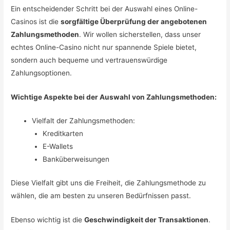
Ein entscheidender Schritt bei der Auswahl eines Online-
Casinos ist die
sorgfältige Überprüfung der angebotenen
Zahlungsmethoden
. Wir wollen sicherstellen, dass unser
echtes Online-Casino nicht nur spannende Spiele bietet,
sondern auch bequeme und vertrauenswürdige
Zahlungsoptionen.
Wichtige Aspekte bei der Auswahl von Zahlungsmethoden:
Vielfalt der Zahlungsmethoden:
Kreditkarten
E-Wallets
Banküberweisungen
Diese Vielfalt gibt uns die Freiheit, die Zahlungsmethode zu
wählen, die am besten zu unseren Bedürfnissen passt.
Ebenso wichtig ist die
Geschwindigkeit der Transaktionen
.