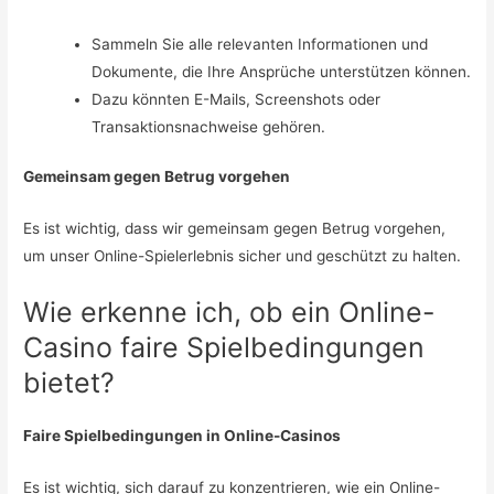
Sammeln Sie alle relevanten Informationen und
Dokumente, die Ihre Ansprüche unterstützen können.
Dazu könnten E-Mails, Screenshots oder
Transaktionsnachweise gehören.
Gemeinsam gegen Betrug vorgehen
Es ist wichtig, dass wir gemeinsam gegen Betrug vorgehen,
um unser Online-Spielerlebnis sicher und geschützt zu halten.
Wie erkenne ich, ob ein Online-
Casino faire Spielbedingungen
bietet?
Faire Spielbedingungen in Online-Casinos
Es ist wichtig, sich darauf zu konzentrieren, wie ein Online-