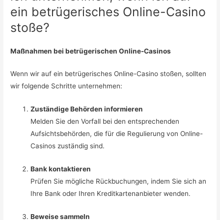
ein betrügerisches Online-Casino
stoße?
Maßnahmen bei betrügerischen Online-Casinos
Wenn wir auf ein betrügerisches Online-Casino stoßen, sollten
wir folgende Schritte unternehmen:
Zuständige Behörden informieren
Melden Sie den Vorfall bei den entsprechenden
Aufsichtsbehörden, die für die Regulierung von Online-
Casinos zuständig sind.
Bank kontaktieren
Prüfen Sie mögliche Rückbuchungen, indem Sie sich an
Ihre Bank oder Ihren Kreditkartenanbieter wenden.
Beweise sammeln