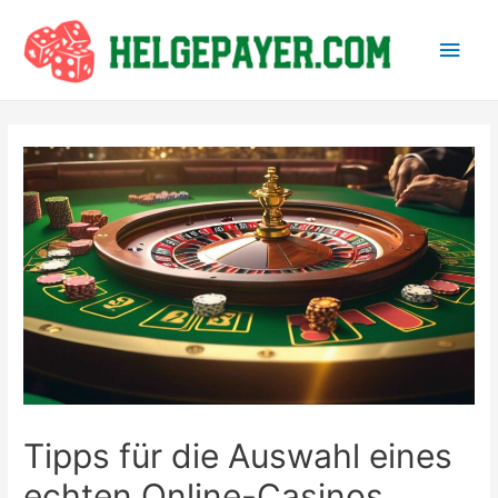
Main
Men
Tipps für die Auswahl eines
echten Online-Casinos