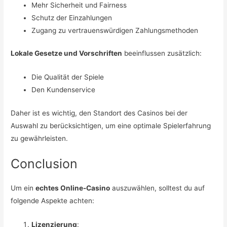
Mehr Sicherheit und Fairness
Schutz der Einzahlungen
Zugang zu vertrauenswürdigen Zahlungsmethoden
Lokale Gesetze und Vorschriften
beeinflussen zusätzlich:
Die Qualität der Spiele
Den Kundenservice
Daher ist es wichtig, den Standort des Casinos bei der
Auswahl zu berücksichtigen, um eine optimale Spielerfahrung
zu gewährleisten.
Conclusion
Um ein
echtes Online-Casino
auszuwählen, solltest du auf
folgende Aspekte achten:
Lizenzierung
: