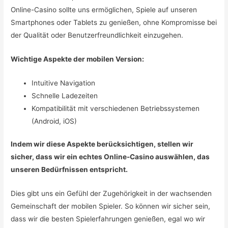
Online-Casino sollte uns ermöglichen, Spiele auf unseren
Smartphones oder Tablets zu genießen, ohne Kompromisse bei
der Qualität oder Benutzerfreundlichkeit einzugehen.
Wichtige Aspekte der mobilen Version:
Intuitive Navigation
Schnelle Ladezeiten
Kompatibilität mit verschiedenen Betriebssystemen
(Android, iOS)
Indem wir diese Aspekte berücksichtigen, stellen wir
sicher, dass wir ein echtes Online-Casino auswählen, das
unseren Bedürfnissen entspricht.
Dies gibt uns ein Gefühl der Zugehörigkeit in der wachsenden
Gemeinschaft der mobilen Spieler. So können wir sicher sein,
dass wir die besten Spielerfahrungen genießen, egal wo wir