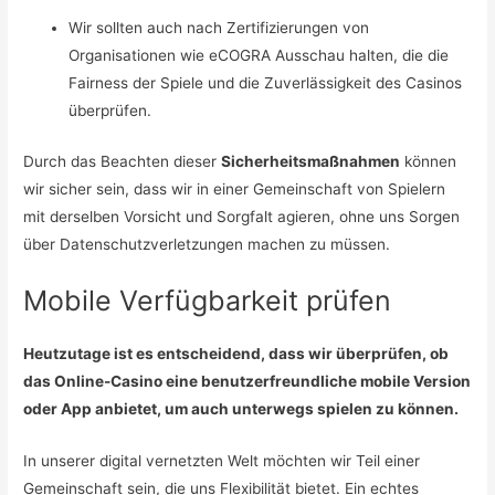
Wir sollten auch nach Zertifizierungen von
Organisationen wie eCOGRA Ausschau halten, die die
Fairness der Spiele und die Zuverlässigkeit des Casinos
überprüfen.
Durch das Beachten dieser
Sicherheitsmaßnahmen
können
wir sicher sein, dass wir in einer Gemeinschaft von Spielern
mit derselben Vorsicht und Sorgfalt agieren, ohne uns Sorgen
über Datenschutzverletzungen machen zu müssen.
Mobile Verfügbarkeit prüfen
Heutzutage ist es entscheidend, dass wir überprüfen, ob
das Online-Casino eine benutzerfreundliche mobile Version
oder App anbietet, um auch unterwegs spielen zu können.
In unserer digital vernetzten Welt möchten wir Teil einer
Gemeinschaft sein, die uns Flexibilität bietet. Ein echtes